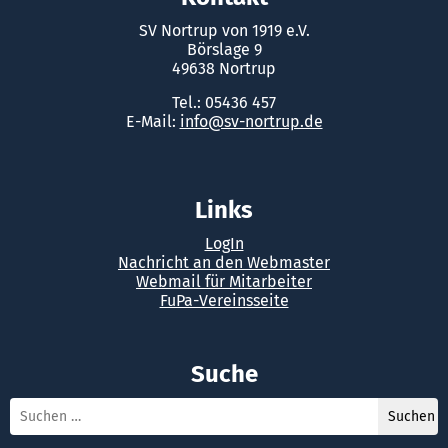
SV Nortrup von 1919 e.V.
Börslage 9
49638 Nortrup
Tel.: 05436 457
E-Mail:
info@sv-nortrup.de
Links
LogIn
Nachricht an den Webmaster
Webmail für Mitarbeiter
FuPa-Vereinsseite
Suche