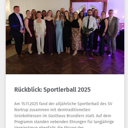
Rückblick: Sportlerball 2025
Am 15.11.2025 fand der alljährliche Sportlerball des SV
Nortrup zusammen mit demtraditionellen
Grünkohlessen im Gasthaus Brundiers statt. Auf dem
Programm standen nebenden Ehrungen für langjährige
Vereinstreue ebenfalls die Ehrung des