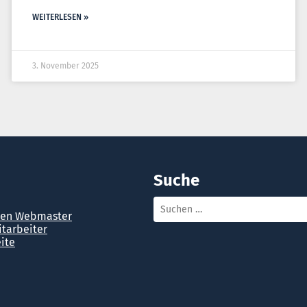
WEITERLESEN »
3. November 2025
Suche
den Webmaster
itarbeiter
ite