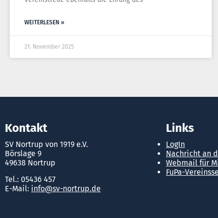
WEITERLESEN »
21. November 2025
Kontakt
Links
SV Nortrup von 1919 e.V.
LogIn
Börslage 9
Nachricht an 
49638 Nortrup
Webmail für M
FuPa-Vereinsse
Tel.: 05436 457
E-Mail:
info@sv-nortrup.de