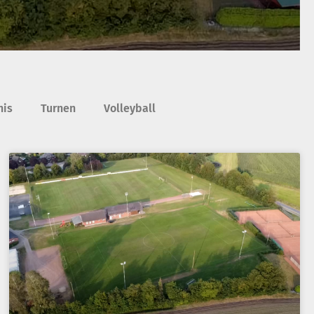
nis
Turnen
Volleyball